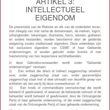
ARTIKEL 3:
INTELLECTUEEL
EIGENDOM
De presentatie van de Website en elk van de onderdelen ervan,
met inbegrip van met name de domeinnaam, de merken, logo's,
uithangborden, tekeningen, illustraties, foto's, teksten, grafieken
en andere bestanden, worden beschermd door de geldende
wetgeving inzake intellectueel eigendom. Deze onderdelen zijn
het exclusieve eigendom van CSME of haar Gelieerde
ondernemingen, of worden gebruikt onder licentie of met
toestemming van hun respectieve rechthebbenden.
In deze Gebruiksvoorwaarden wordt onder "Gelieerde
ondernemingen" verstaan:
(i) Een entiteit die direct of indirect zeggenschap uitoefent
over, onder zeggenschap staat van, onder gezamenlijke
zeggenschap staat met of deel uitmaakt van dezelfde groep van
entiteiten als een partij bij deze overeenkomst, of
(ii) Een fonds of commanditaire vennootschap die wordt
beheerd of geadviseerd, of waarvan de beherende vennoot of de
beheerder wordt beheerd of geadviseerd, door de Ontvangende
Partij of haar gelieerde onderneming, of die onder zeggenschap
staat van de Ontvangende Partij of haar gelieerde onderneming.