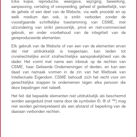
Elke kopie, reproductie, weergave, wijziging, bewerking,
aanpassing, vertaling of verspreiding, geheel of gedeeltelijk, van
de gehele of een deel van de Website, via welk procédé en op
welk medium dan ook, is strikt verboden zonder de
voorafgaande schriftelijke toestemming van CSME, met
uitzondering van strikt persoonlijk, privé en niet-commercieel
gebruik, en onder voorbehoud van de integriteit van de
gereproduceerde elementen.
Elk gebruik van de Website of van een van de elementen ervan
dat niet uitdrukkelijk is toegestaan, kan leiden tot
civielrechtelijke en/of strafrechtelijke aansprakelijkheid van de
dader. Het vormt met name een inbreuk op de rechten van
CSME, haar Gelieerde Ondernemingen of derden, en kan een
daad van namaak vormen in de zin van het Wetboek van
Intellectuele Eigendom. CSME behoudt zich het recht voor om
gerechtelijke stappen te ondernemen tegen elke persoon die
deze bepalingen niet naleeft.
Het feit dat bepaalde elementen niet uitdrukkelijk als beschermd
worden aangeduid (met name door de symbolen ©, ® of ™) mag
niet worden geïnterpreteerd als een afstand of beperking van de
daaraan verbonden rechten.