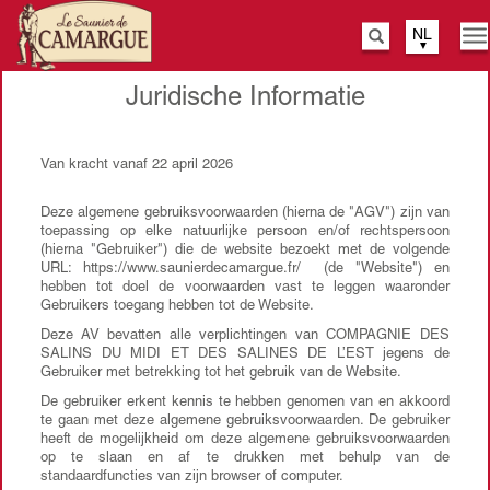
NL
Na
Zoeken
wi
Overslaan
en
Juridische Informatie
naar
de
inhoud
Van kracht vanaf 22 april 2026
gaan
Deze algemene gebruiksvoorwaarden (hierna de "AGV") zijn van
toepassing op elke natuurlijke persoon en/of rechtspersoon
(hierna "Gebruiker") die de website bezoekt met de volgende
URL: https://www.saunierdecamargue.fr/ (de "Website") en
hebben tot doel de voorwaarden vast te leggen waaronder
Gebruikers toegang hebben tot de Website.
Deze AV bevatten alle verplichtingen van COMPAGNIE DES
SALINS DU MIDI ET DES SALINES DE L’EST jegens de
Gebruiker met betrekking tot het gebruik van de Website.
De gebruiker erkent kennis te hebben genomen van en akkoord
te gaan met deze algemene gebruiksvoorwaarden. De gebruiker
heeft de mogelijkheid om deze algemene gebruiksvoorwaarden
op te slaan en af te drukken met behulp van de
standaardfuncties van zijn browser of computer.