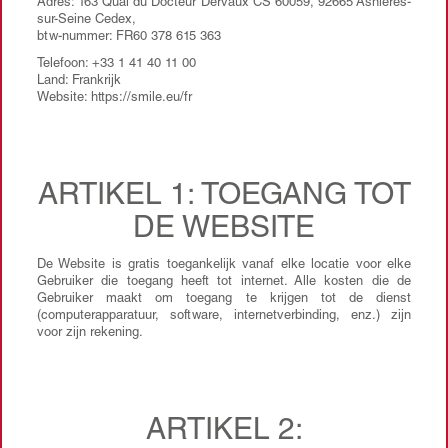
Adres: 163 Quai du Docteur Dervaux CS 60059, 92665 Asnières-
sur-Seine Cedex,
btw-nummer: FR60 378 615 363
Telefoon: +33 1 41 40 11 00
Land: Frankrijk
Website: https://smile.eu/fr
ARTIKEL 1: TOEGANG TOT
DE WEBSITE
De Website is gratis toegankelijk vanaf elke locatie voor elke
Gebruiker die toegang heeft tot internet. Alle kosten die de
Gebruiker maakt om toegang te krijgen tot de dienst
(computerapparatuur, software, internetverbinding, enz.) zijn
voor zijn rekening.
ARTIKEL 2: